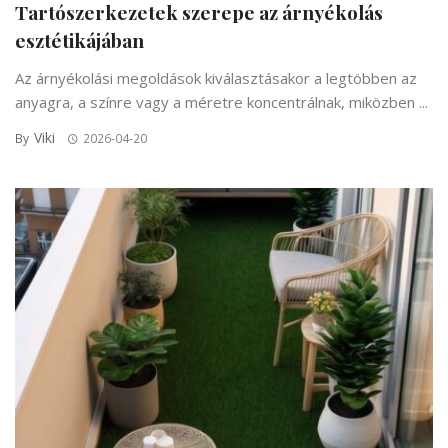
Tartószerkezetek szerepe az árnyékolás
esztétikájában
Az árnyékolási megoldások kiválasztásakor a legtöbben az
anyagra, a színre vagy a méretre koncentrálnak, miközben ...
Viki
By
2026-04-20