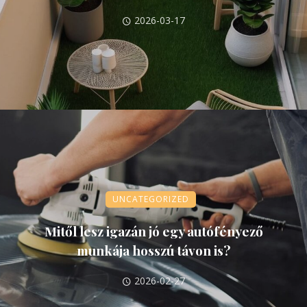
2026-03-17
UNCATEGORIZED
Mitől lesz igazán jó egy autófényező
munkája hosszú távon is?
2026-02-27