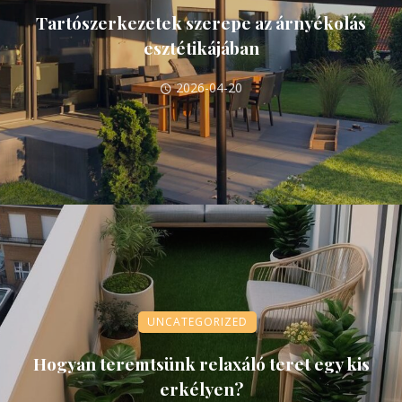
Tartószerkezetek szerepe az árnyékolás
esztétikájában
2026-04-20
UNCATEGORIZED
Hogyan teremtsünk relaxáló teret egy kis
erkélyen?