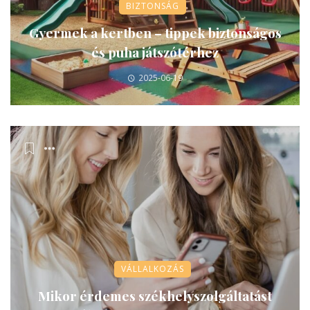
BIZTONSÁG
Gyermek a kertben – tippek biztonságos
és puha játszótérhez
2025-06-19
VÁLLALKOZÁS
Mikor érdemes székhelyszolgáltatást