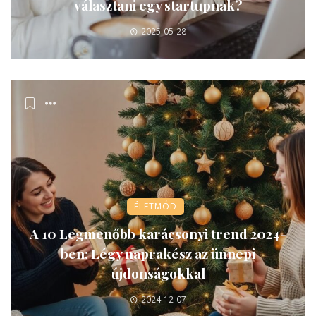
választani egy startupnak?
2025-05-28
ÉLETMÓD
A 10 Legmenőbb karácsonyi trend 2024-
ben: Légy naprakész az ünnepi
újdonságokkal
2024-12-07