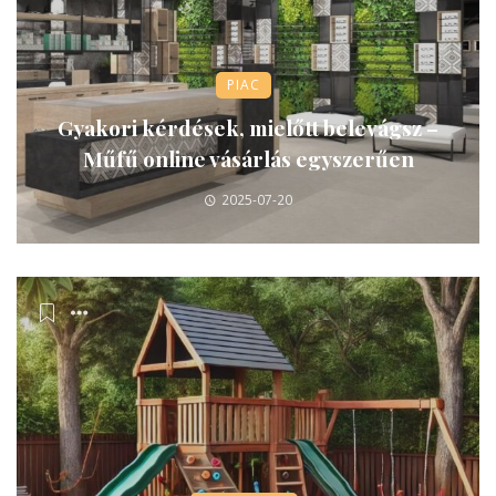
PIAC
Gyakori kérdések, mielőtt belevágsz –
Műfű online vásárlás egyszerűen
2025-07-20