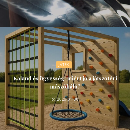
JÁTÉK
Kaland és ügyesség: miért jó a játszótéri
mászóháló?
2026-01-30