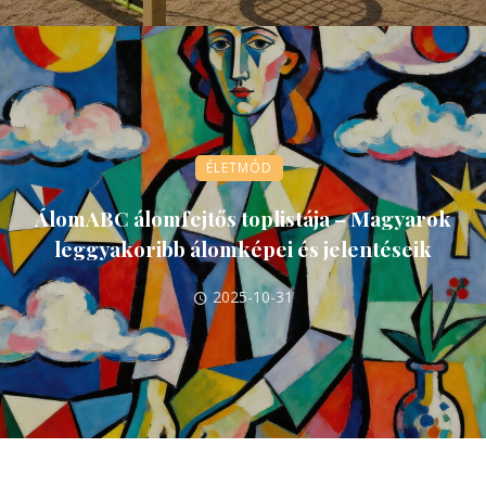
ÉLETMÓD
ÁlomABC álomfejtős toplistája – Magyarok
leggyakoribb álomképei és jelentéseik
2025-10-31