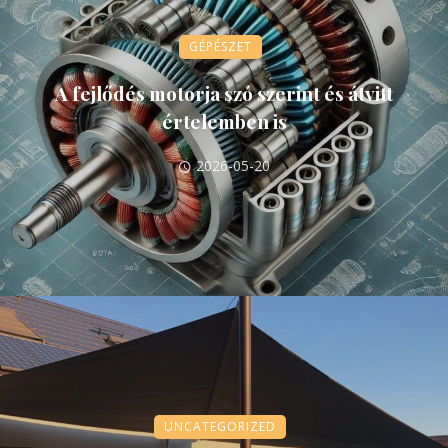
GÉPÉSZET
A fejlődés motorja szó szerint és átvitt
értelemben is
2026-05-20
UNCATEGORIZED