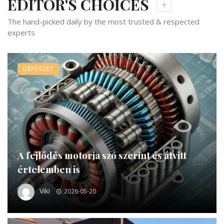
EDITOR'S CHOICES
The hand-picked daily by the most trusted & respected
experts
GÉPÉSZET
A fejlődés motorja szó szerint és átvitt
értelemben is
Viki
2026-05-20