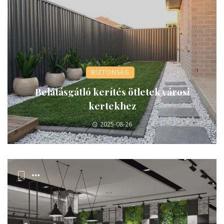
BIZTONSÁG
Belátásgátló kerítés ötletek városi
kertekhez
2025-08-26