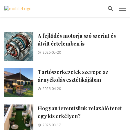
A fejlődés motorja szó szerint és
átvitt értelemben is
2026-05-20
Tartószerkezetek szerepe az
árnyékolás esztétikájában
2026-04-20
Hogyan teremtsünk relaxáló teret
egy kis erkélyen?
2026-03-17