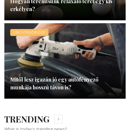
Hogyan teremtsünk relaxáló teret egy kis
erkélyen?
UNCATEGORIZED
Mitől lesz igazán jó egy autófényező
munkája hosszú távon is?
TRENDING
What is today's trending news?