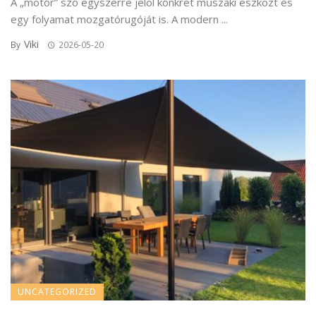
A „motor” szó egyszerre jelöl konkrét műszaki eszközt és
egy folyamat mozgatórugóját is. A modern ...
Viki
By
2026-05-20
UNCATEGORIZED