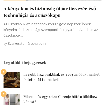
A kényelem és biztonság útján: távvezérlésű
technológia és az úszókapu
Az úszókapuk az ingatlanok körül egyre népszerűbbek,
kényelmi és biztonsági szempontból egyaránt. Azonban az
úszókapuk ...
Szerkeszto
By
2023-09-11
Legutóbbi bejegyzések
Legjobb házi praktikák és gyógymódok, amiket
feltétlenül tudnia kell
Miben más egy retro Gorenje hűtő a többihez
képest?