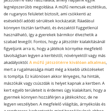
legnépszerűbb megoldása. A műfű nemcsak esztétikus,
de ruganyos felületet biztosít, ami csökkenti az
esésekből adódó sérülések kockázatát. Ráadásul
könnyen tisztán tartható, és évszaktól függetlenül
használható, így a gyerekek bármikor élvezhetik a
szabad levegőt. Fontos, hogy a játszótér kialakításánál
figyeljünk arra is, hogy a játékok környéke megfelelő
távolságban legyen a kerítéstől, növényektől vagy más
akadályoktól.
A műfű játszótérre kiválóan alkalmas
,
mert a rugalmassága miatt még a kisebb ütközéseket
is tompítja. Ez különösen akkor lényeges, ha hinták,
mászókák vagy csúszdák is helyet kapnak a kertben. A
kert egyéb területeit is érdemes úgy kialakítani, hogy a
gyermek könnyen hozzáférjen a játékokhoz, de ne
legyen veszélyben. A megfelelő világítás, árnyékolás és
a rendszeres karbantartás mind hozzájárulnak ahhoz,