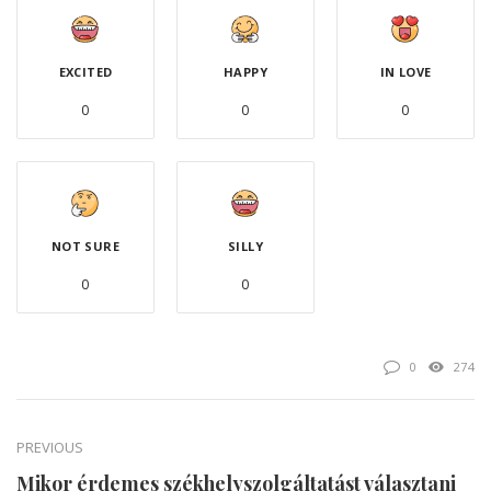
EXCITED
HAPPY
IN LOVE
0
0
0
NOT SURE
SILLY
0
0
0
274
PREVIOUS
Mikor érdemes székhelyszolgáltatást választani