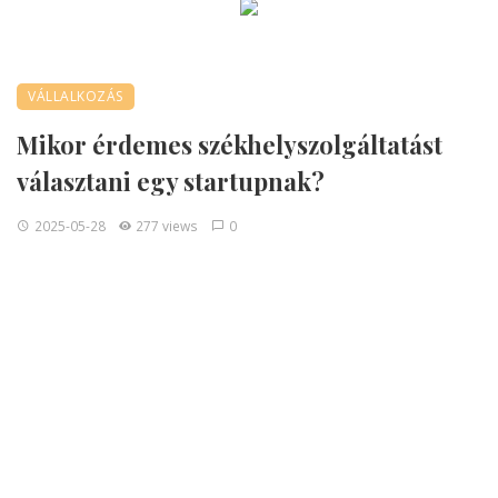
VÁLLALKOZÁS
Mikor érdemes székhelyszolgáltatást
választani egy startupnak?
2025-05-28
277 views
0