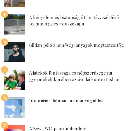
A kényelem és biztonság útján: távvezérlésű
technológia és az úszókapu
Gildan póló a minőségi anyagok megtestesítője
A játékok fontossága és népszerűsége fiú
gyermekek körében az óvodai kontextusban
Innováció a faluban: a műanyag ablak
A Zewa WC-papír mibenléte