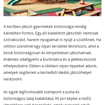
A kertben játszó gyermekek biztonsága mindig
kiemelten fontos. Egy jól kialakított játszótér nemcsak
szórakozást, hanem nyugalmat is nyújt a szülőknek. Ha
otthon szeretnél egy olyan területet létrehozni, ahol a
kicsik biztonságosan és kényelmesen játszhatnak,
érdemes odafigyelni a burkolatra és a játékeszközök
elhelyezésére. Ebben a cikkben olyan tippeket adunk,
amelyek segítenek a kertedből ideális játszóhelyet
varázsolni.
Az egyik legfontosabb szempont a puha és
biztonságos talaj kialakítása. Itt jön képbe a műfű
játszótérre való használata, amely napjaink egyik