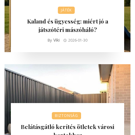
JÁTÉK
Kaland és ügyesség: miért jó a
játszótéri mászóháló?
Viki
By
2026-01-30
BIZTONSÁG
Belátásgátló kerítés ötletek városi