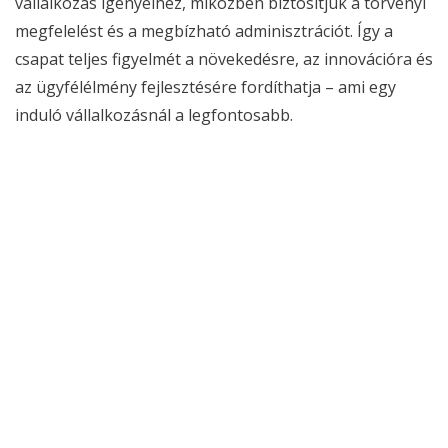
vállalkozás igényeihez, miközben biztosítjuk a törvényi
megfelelést és a megbízható adminisztrációt. Így a
csapat teljes figyelmét a növekedésre, az innovációra és
az ügyfélélmény fejlesztésére fordíthatja – ami egy
induló vállalkozásnál a legfontosabb.
Share
What's your reaction?
EXCITED
HAPPY
IN LOVE