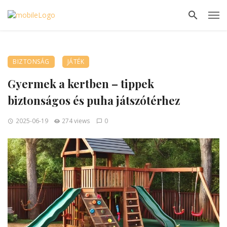
BIZTONSÁG
JÁTÉK
Gyermek a kertben – tippek
biztonságos és puha játszótérhez
2025-06-19
274 views
0