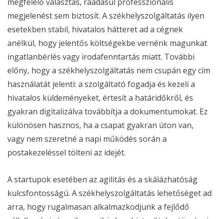
megfelelő választás, ráadásul professzionális
megjelenést sem biztosít. A székhelyszolgáltatás ilyen
esetekben stabil, hivatalos hátteret ad a cégnek
anélkül, hogy jelentős költségekbe vernénk magunkat
ingatlanbérlés vagy irodafenntartás miatt. További
előny, hogy a székhelyszolgáltatás nem csupán egy cím
használatát jelenti: a szolgáltató fogadja és kezeli a
hivatalos küldeményeket, értesít a határidőkről, és
gyakran digitalizálva továbbítja a dokumentumokat. Ez
különösen hasznos, ha a csapat gyakran úton van,
vagy nem szeretné a napi működés során a
postakezeléssel tölteni az idejét.
A startupok esetében az agilitás és a skálázhatóság
kulcsfontosságú. A székhelyszolgáltatás lehetőséget ad
arra, hogy rugalmasan alkalmazkodjunk a fejlődő