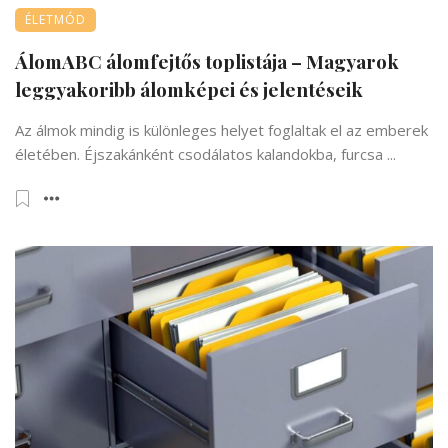
ÉLETMÓD
ÁlomABC álomfejtős toplistája – Magyarok
leggyakoribb álomképei és jelentéseik
Az álmok mindig is különleges helyet foglaltak el az emberek
életében. Éjszakánként csodálatos kalandokba, furcsa ...