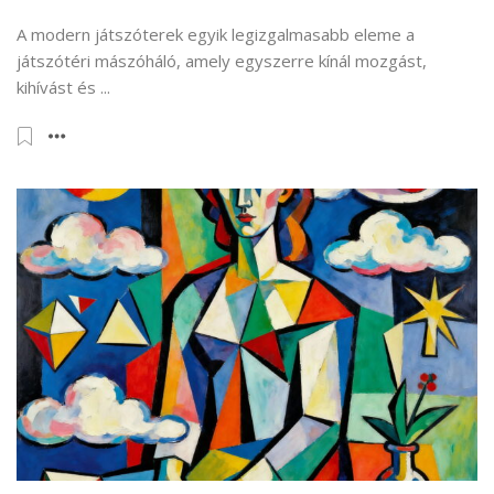
A modern játszóterek egyik legizgalmasabb eleme a
játszótéri mászóháló, amely egyszerre kínál mozgást,
kihívást és ...