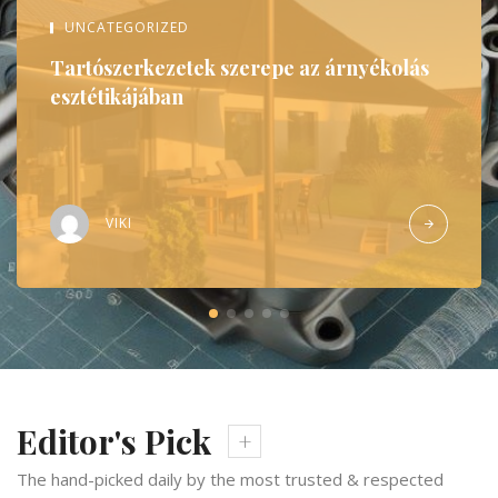
UNCATEGORIZED
Tartószerkezetek szerepe az árnyékolás
esztétikájában
VIKI
Editor's Pick
The hand-picked daily by the most trusted & respected