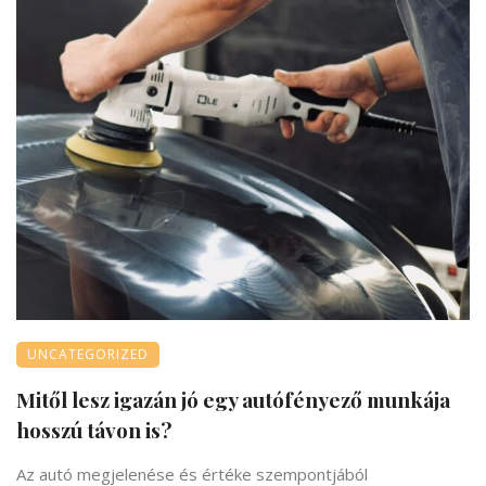
UNCATEGORIZED
Mitől lesz igazán jó egy autófényező munkája
hosszú távon is?
Az autó megjelenése és értéke szempontjából