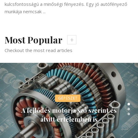
kulcsfontosságú a minőségi fényezés. Egy jó autófényező
munkája nemcsak ...
Most Popular
Checkout the most read articles
GÉPÉSZET
A fejlődés motorja szó szerint és
átvitt értelemben is