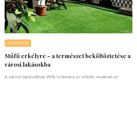
INGATLAN
Műfű erkélyre – a természet beköltöztetése a
városi lakásokba
A városi lakásokban élők számára az erkély gyakran az
egyetlen hely, ahol kapcsolatot teremthetnek a ...