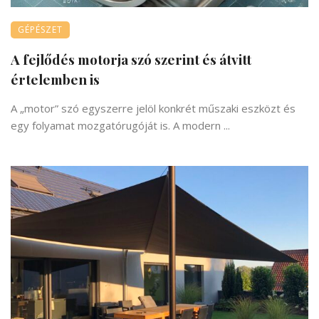
GÉPÉSZET
A fejlődés motorja szó szerint és átvitt
értelemben is
A „motor” szó egyszerre jelöl konkrét műszaki eszközt és
egy folyamat mozgatórugóját is. A modern ...