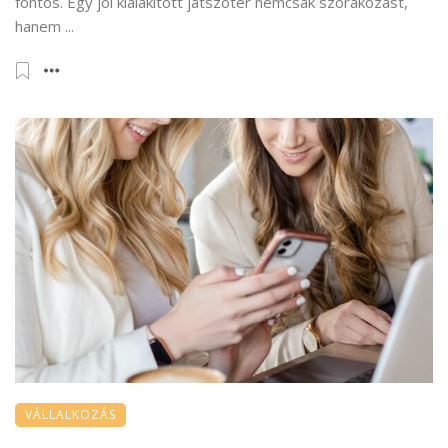
fontos. Egy jól kialakított játszótér nemcsak szórakozást,
hanem ...
VÁLLALKOZÁS