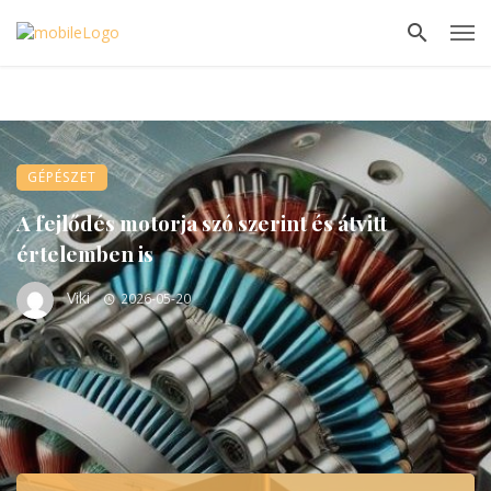
GÉPÉSZET
A fejlődés motorja szó szerint és átvitt
értelemben is
Viki
2026-05-20