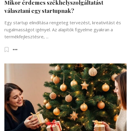
Mikor érdemes székhelyszolgáltatást
választani egy startupnak?
Egy startup elindítása rengeteg tervezést, kreativitást és
rugalmasságot igényel. Az alapítók figyelme gyakran a
termékfejlesztésre, ...