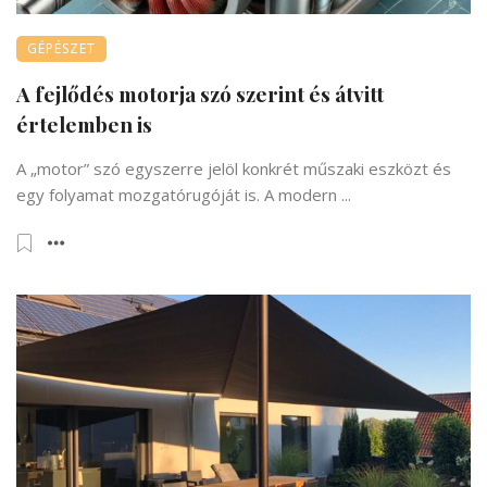
GÉPÉSZET
A fejlődés motorja szó szerint és átvitt
értelemben is
A „motor” szó egyszerre jelöl konkrét műszaki eszközt és
egy folyamat mozgatórugóját is. A modern ...