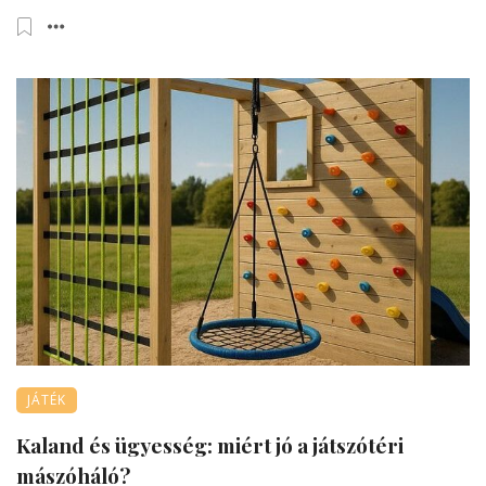
JÁTÉK
Kaland és ügyesség: miért jó a játszótéri
mászóháló?