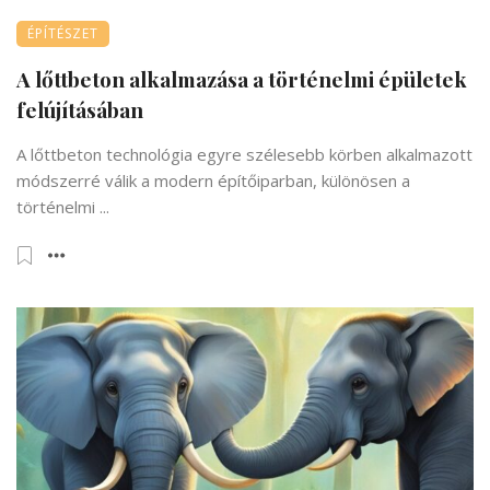
ÉPÍTÉSZET
A lőttbeton alkalmazása a történelmi épületek
felújításában
A lőttbeton technológia egyre szélesebb körben alkalmazott
módszerré válik a modern építőiparban, különösen a
történelmi ...
GÉPÉSZET
A fejlődés motorja szó szerint és