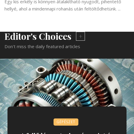
Egy kis erkély is könnyen átalakítható nyugodt, pihentető
hellyé, ahol a mindennapi rohanás után feltöltődhetünk. ...
Editor's Choices
Don't miss the daily featured articles
GÉPÉSZET