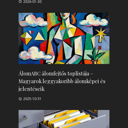
2026-01-30
ÁlomABC álomfejtős toplistája –
Magyarok leggyakoribb álomképei és
jelentéseik
2025-10-31