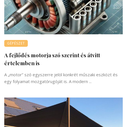
GÉPÉSZET
A fejlődés motorja szó szerint és átvitt
értelemben is
A „motor” szó egyszerre jelöl konkrét műszaki eszközt és
egy folyamat mozgatórugóját is. A modern ...