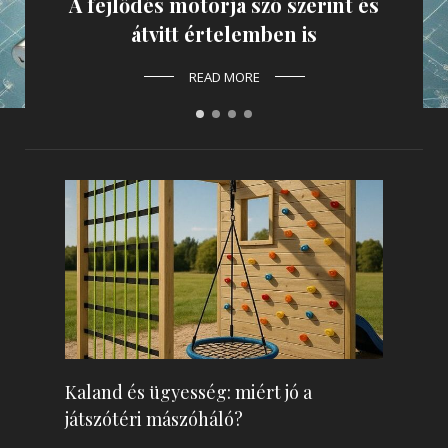
A fejlődés motorja szó szerint és
T
zú
átvitt értelemben is
READ MORE
Kaland és ügyesség: miért jó a
játszótéri mászóháló?