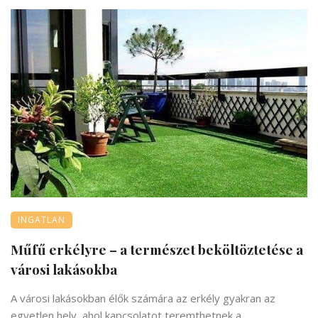
INGATLAN
Műfű erkélyre – a természet beköltöztetése a
városi lakásokba
A városi lakásokban élők számára az erkély gyakran az
egyetlen hely, ahol kapcsolatot teremthetnek a ...