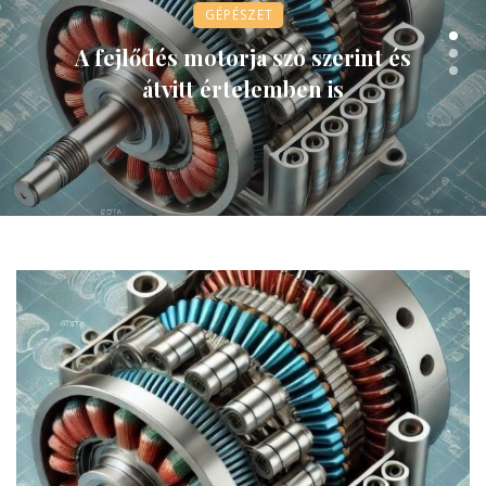
GÉPÉSZET
A fejlődés motorja szó szerint és
átvitt értelemben is