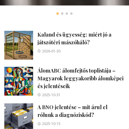
Kaland és ügyesség: miért jó a
játszótéri mászóháló?
2026-01-30
ÁlomABC álomfejtős toplistája –
Magyarok leggyakoribb álomképei
és jelentéseik
2025-10-31
A BNO jelentése – mit árul el
rólunk a diagnóziskód?
2025-10-15