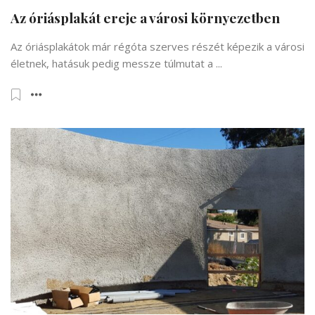
Az óriásplakát ereje a városi környezetben
Az óriásplakátok már régóta szerves részét képezik a városi
életnek, hatásuk pedig messze túlmutat a ...