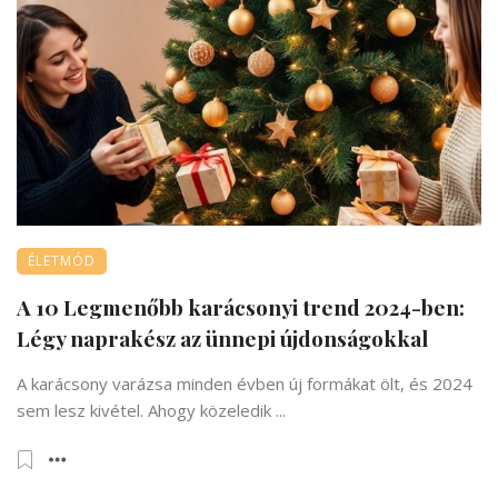
ÉLETMÓD
A 10 Legmenőbb karácsonyi trend 2024-ben:
Légy naprakész az ünnepi újdonságokkal
A karácsony varázsa minden évben új formákat ölt, és 2024
sem lesz kivétel. Ahogy közeledik ...