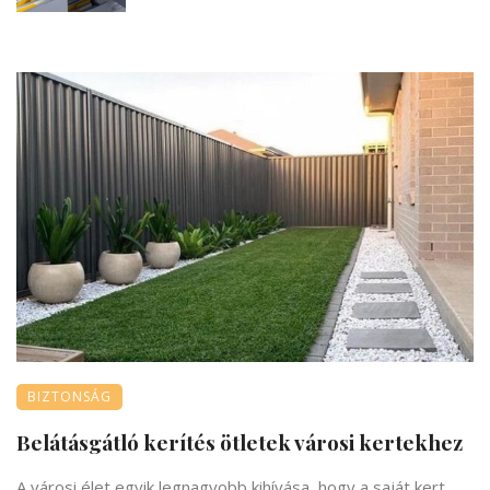
BIZTONSÁG
Belátásgátló kerítés ötletek városi kertekhez
A városi élet egyik legnagyobb kihívása, hogy a saját kert