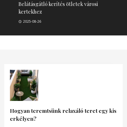
Belátásgátló kerítés ötletek városi
kertekhez
2025-08-26
Hogyan teremtsünk relaxáló teret egy kis
erkélyen?