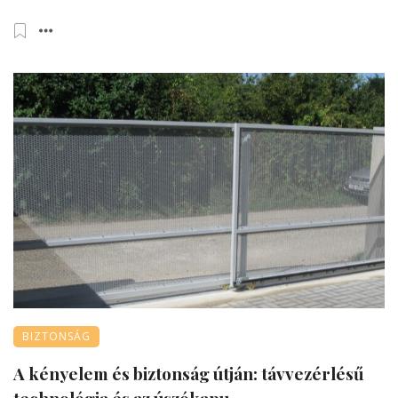
BIZTONSÁG
A kényelem és biztonság útján: távvezérlésű
technológia és az úszókapu