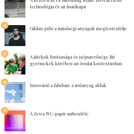
A kényelem és biztonság útján: távvezérlésű
technológia és az úszókapu
Gildan póló a minőségi anyagok megtestesítője
A játékok fontossága és népszerűsége fiú
gyermekek körében az óvodai kontextusban
Innováció a faluban: a műanyag ablak
A Zewa WC-papír mibenléte