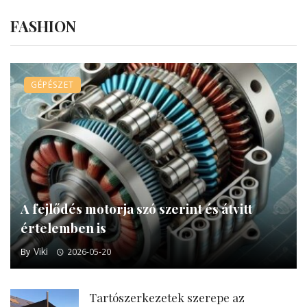
FASHION
GÉPÉSZET
A fejlődés motorja szó szerint és átvitt
értelemben is
Viki
By
2026-05-20
Tartószerkezetek szerepe az