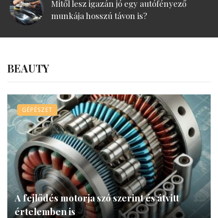
Mitől lesz igazán jó egy autófényező
munkája hosszú távon is?
BEAUTY
GÉPÉSZET
A fejlődés motorja szó szerint és átvitt
értelemben is