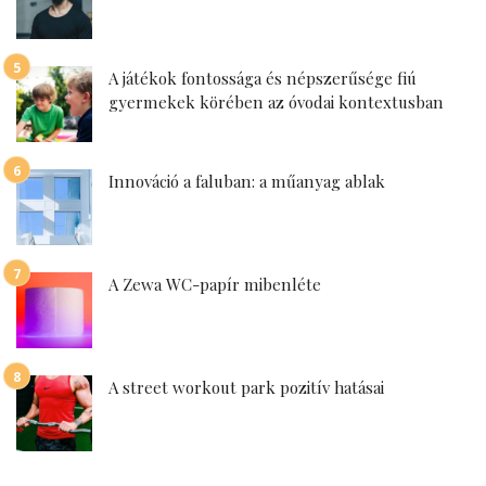
A játékok fontossága és népszerűsége fiú
gyermekek körében az óvodai kontextusban
Innováció a faluban: a műanyag ablak
A Zewa WC-papír mibenléte
A street workout park pozitív hatásai