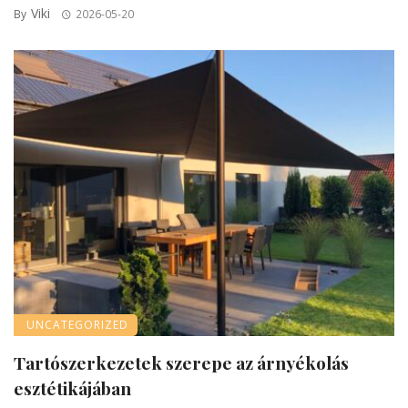
Viki
By
2026-05-20
UNCATEGORIZED
Tartószerkezetek szerepe az árnyékolás
esztétikájában