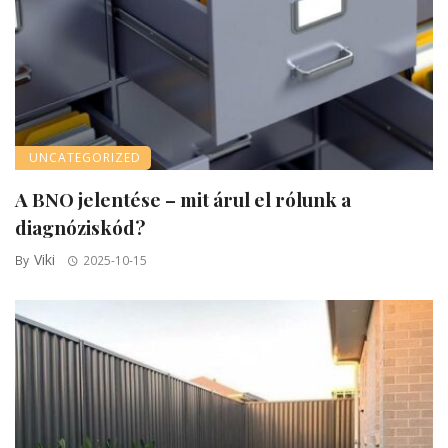
UNCATEGORIZED
A BNO jelentése – mit árul el rólunk a
diagnóziskód?
Viki
By
2025-10-15