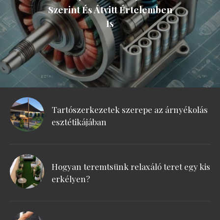
Szerint És Átvitt Értelemben
Is
Tartószerkezetek szerepe az árnyékolás
esztétikájában
Hogyan teremtsünk relaxáló teret egy kis
erkélyen?