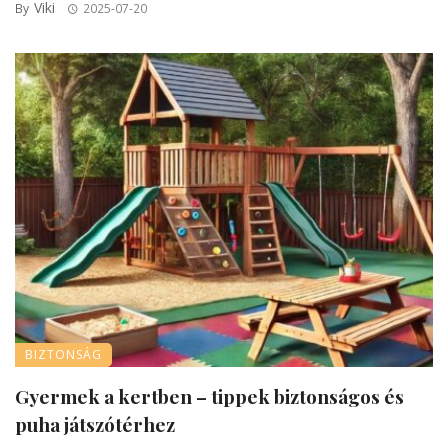
Viki
By
2025-07-20
BIZTONSÁG
Gyermek a kertben – tippek biztonságos és
puha játszótérhez