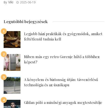
Viki
By
2025-06-19
Legutóbbi bejegyzések
Legjobb házi praktikák és gyógymódok, amiket
feltétlenül tudnia kell
Miben más egy retro Gorenje hűtő a többihez
képest?
A kényelem és biztonság útján: távvezérlésű
technológia és az úszókapu
Gildan póló a minőségi anyagok megtestesítője