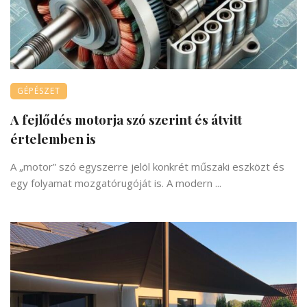
GÉPÉSZET
A fejlődés motorja szó szerint és átvitt
értelemben is
A „motor” szó egyszerre jelöl konkrét műszaki eszközt és
egy folyamat mozgatórugóját is. A modern ...