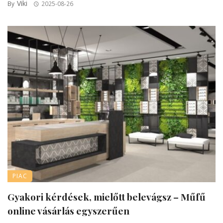
Viki
By
2025-08-26
PIAC
Gyakori kérdések, mielőtt belevágsz – Műfű
online vásárlás egyszerűen