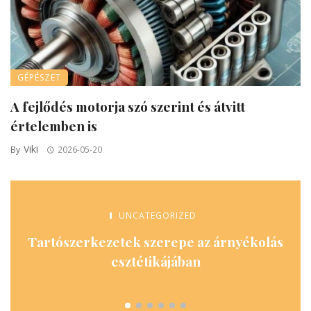
GÉPÉSZET
A fejlődés motorja szó szerint és átvitt
értelemben is
Viki
By
2026-05-20
UNCATEGORIZED
Tartószerkezetek szerepe az árnyékolás
esztétikájában