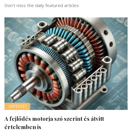
Don't miss the daily featured articles
GÉPÉSZET
A fejlődés motorja szó szerint és átvitt
értelemben is