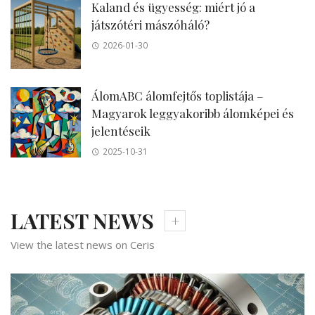
Kaland és ügyesség: miért jó a
játszótéri mászóháló?
2026-01-30
ÁlomABC álomfejtős toplistája –
Magyarok leggyakoribb álomképei és
jelentéseik
2025-10-31
LATEST NEWS
View the latest news on Ceris