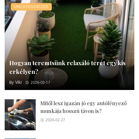
UNCATEGORIZED
Hogyan teremtsünk relaxáló teret egy kis
erkélyen?
Viki
By
2026-03-17
Mitől lesz igazán jó egy autófényező
munkája hosszú távon is?
2026-02-27