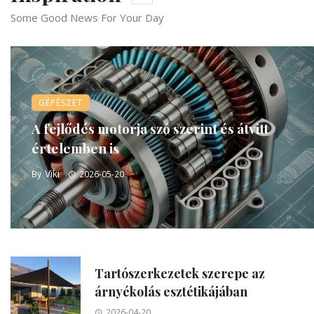
Some Good News For Your Day
GÉPÉSZET
A fejlődés motorja szó szerint és átvitt
értelemben is
Viki
By
2026-05-20
Tartószerkezetek szerepe az
árnyékolás esztétikájában
2026-04-20