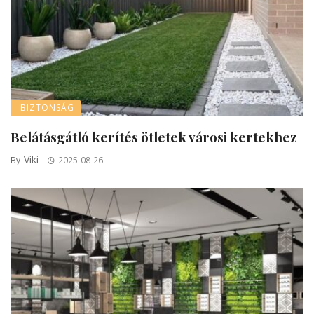
BIZTONSÁG
Belátásgátló kerítés ötletek városi kertekhez
Viki
By
2025-08-26