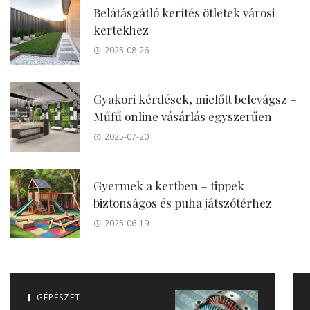
Belátásgátló kerítés ötletek városi
kertekhez
2025-08-26
Gyakori kérdések, mielőtt belevágsz –
Műfű online vásárlás egyszerűen
2025-07-20
Gyermek a kertben – tippek
biztonságos és puha játszótérhez
2025-06-19
GÉPÉSZET