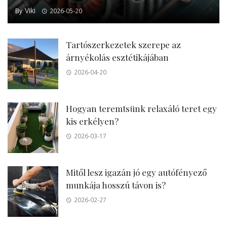
Viki
By
2026-05-20
Tartószerkezetek szerepe az
árnyékolás esztétikájában
2026-04-20
Hogyan teremtsünk relaxáló teret egy
kis erkélyen?
2026-03-17
Mitől lesz igazán jó egy autófényező
munkája hosszú távon is?
2026-02-27