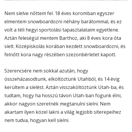
Nem síelve nőttem fel. 18 éves koromban egyszer
elmentem snowboardozni néhány barátommal, és ez
volt a téli hegyi sportolási tapasztalataim egyetlene.
Aztán feleségül mentem Barthoz, aki 8 éves kora óta
síelt. Középiskolás korában kezdett snowboardozni, és
felnőtt kora nagy részében szezonbérletet kapott.
Szerencsére nem sokkal azután, hogy
összeházasodtunk, elköltöztünk Utahból, és 14 évig
kerültem a síelést. Aztán visszaköltöztünk Utah-ba, és
tudtam, hogy ha hosszú távon Utah-ban fogunk élni,
akkor nagyon szeretnék megtanulni síelni. Nem
akartam ilyen közel lakni a világ legjobb síterepeihez
nem tudva, hogyan kell síelni.