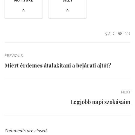
NOT SURE
SILLY
0
0
0
143
PREVIOUS
Miért érdemes átalakítani a bejárati ajtót?
NEXT
Legjobb napi szokásaim
Comments are closed.