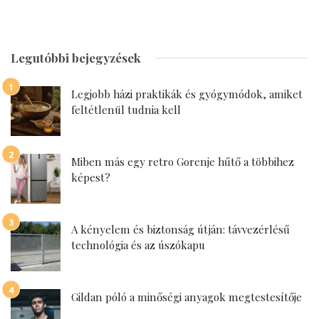
Legutóbbi bejegyzések
Legjobb házi praktikák és gyógymódok, amiket
feltétlenül tudnia kell
Miben más egy retro Gorenje hűtő a többihez
képest?
A kényelem és biztonság útján: távvezérlésű
technológia és az úszókapu
Gildan póló a minőségi anyagok megtestesítője