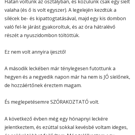
Hatan voltunk az osztályban, és közülünk csak egy síelt
valaha (és ő is volt egyszer). A legelején kezdtük a
sílécek be- és kipattogtatásával, majd egy kis dombon
való fel-le járást gyakoroltuk, és az óra hátralévő
részét a nyuszidombon töltöttük.
Ez nem volt annyira ijesztő!
A második leckében már ténylegesen futottunk a
hegyen és a negyedik napon már ha nem is JÓ síelőnek,
de hozzáértőnek éreztem magam.
És meglepetésemre SZÓRAKOZTATÓ volt.
A következő évben még egy hónapnyi leckére
jelentkeztem, és ezúttal sokkal kevésbé voltam ideges,