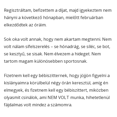
Regisztráltam, befizettem a díjat, majd igyekeztem nem
hányni a következő hónapban, mielőtt februárban
elkezdődtek az óráim.
Sok oka volt annak, hogy nem akartam megtenni. Nem
volt nálam sífelszerelés – se hónadrág, se síléc, se bot,
se kesztyű, se sisak. Nem élvezem a hideget. Nem
tartom magam különösebben sportosnak.
Fizetnem kell egy bébiszitternek, hogy jöjjön figyelni a
kislányaimra körülbelül négy órán keresztül, amíg én
elmegyek, és fizetnem kell egy bébiszittert, miközben
olyasmit csinálok, ami NEM VOLT munka, hihetetlenül
fájdalmas volt mindez a számomra.