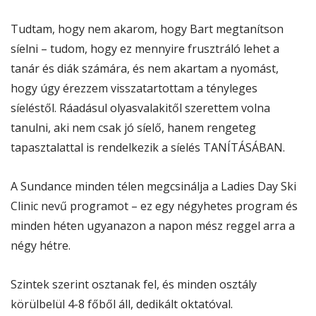
Tudtam, hogy nem akarom, hogy Bart megtanítson
síelni – tudom, hogy ez mennyire frusztráló lehet a
tanár és diák számára, és nem akartam a nyomást,
hogy úgy érezzem visszatartottam a tényleges
síeléstől. Ráadásul olyasvalakitől szerettem volna
tanulni, aki nem csak jó síelő, hanem rengeteg
tapasztalattal is rendelkezik a síelés TANÍTÁSÁBAN.
A Sundance minden télen megcsinálja a Ladies Day Ski
Clinic nevű programot – ez egy négyhetes program és
minden héten ugyanazon a napon mész reggel arra a
négy hétre.
Szintek szerint osztanak fel, és minden osztály
körülbelül 4-8 főből áll, dedikált oktatóval.