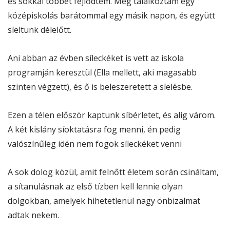
és sokkal többet fejlődtem. Még találkoztam egy
középiskolás barátommal egy másik napon, és együtt
síeltünk délelőtt.
Ani abban az évben síleckéket is vett az iskola
programján keresztül (Ella mellett, aki magasabb
szinten végzett), és ő is beleszeretett a síelésbe.
Ezen a télen először kaptunk síbérletet, és alig várom.
A két kislány síoktatásra fog menni, én pedig
valószínűleg idén nem fogok síleckéket venni
A sok dolog közül, amit felnőtt életem során csináltam,
a sítanulásnak az első tízben kell lennie olyan
dolgokban, amelyek hihetetlenül nagy önbizalmat
adtak nekem.