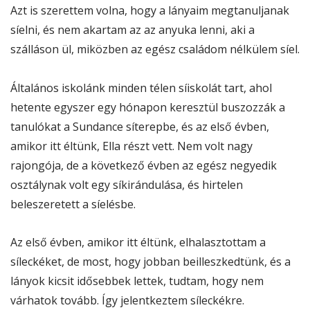
Azt is szerettem volna, hogy a lányaim megtanuljanak
síelni, és nem akartam az az anyuka lenni, aki a
szálláson ül, miközben az egész családom nélkülem síel.
Általános iskolánk minden télen síiskolát tart, ahol
hetente egyszer egy hónapon keresztül buszozzák a
tanulókat a Sundance síterepbe, és az első évben,
amikor itt éltünk, Ella részt vett. Nem volt nagy
rajongója, de a következő évben az egész negyedik
osztálynak volt egy síkirándulása, és hirtelen
beleszeretett a síelésbe.
Az első évben, amikor itt éltünk, elhalasztottam a
síleckéket, de most, hogy jobban beilleszkedtünk, és a
lányok kicsit idősebbek lettek, tudtam, hogy nem
várhatok tovább. Így jelentkeztem síleckékre.