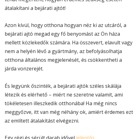
átalakítani a bejárati ajtót!
Azon kívül, hogy otthona hogyan néz ki az utcáról, a
bejárati ajtó megad egy fő benyomást az Ön háza
mellett közlekedők számára. Ha összevert, elavult vagy
nem a helyén lévő a gyártmány, az befolyásolhatja
otthona általános megjelenését, és csökkentheti a
járda vonzerejét.
És legyünk őszinték, a bejárati ajtók széles skálája
létezik és elérhető – miért ne szeretne valamit, ami
tökéletesen illeszkedik otthonába! Ha még nincs
meggyőzve, itt van még néhány ok, amiért érdemes ezt
az említett átalakítást elvégezni.
Egy régi és sérült darab idővel
jelentős