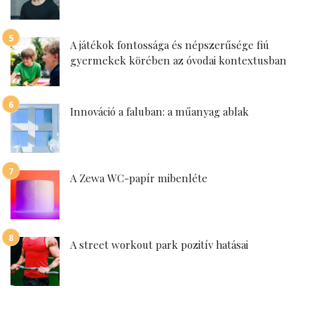
A játékok fontossága és népszerűsége fiú
gyermekek körében az óvodai kontextusban
Innováció a faluban: a műanyag ablak
A Zewa WC-papír mibenléte
A street workout park pozitív hatásai