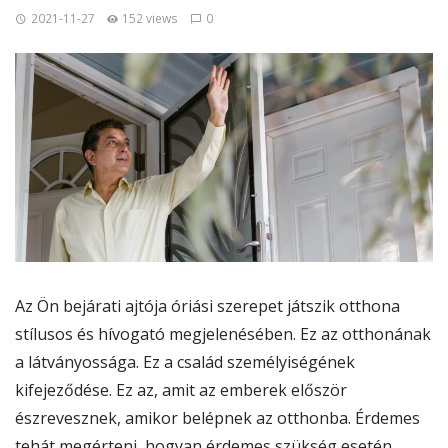
2021-11-27
152 views
0
Az Ön bejárati ajtója óriási szerepet játszik otthona
stílusos és hívogató megjelenésében. Ez az otthonának
a látványossága. Ez a család személyiségének
kifejeződése. Ez az, amit az emberek először
észrevesznek, amikor belépnek az otthonba. Érdemes
tehát megérteni, hogyan érdemes szükség esetén