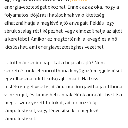
energiaveszteséget okozhat. Ennek az az oka, hogy a
folyamatos időjárási hatásoknak való kitettség
elhasználhatja a meglévő ajtó anyagait. Például egy
sérült szalag rést képezhet, vagy elmozdíthatja az ajtót
a keretéből. Amikor ez megtörténik, a levegő és a hő
kicsúszhat, ami energiaveszteséghez vezethet.
Látott már szebb napokat a bejárati ajtó? Nem
szeretné tönkretenni otthona lenyűgöző megjelenését
egy elhasználódott külső ajtó miatt. Ha friss
festékréteget visz fel, drámai módon javíthatja otthona
vonzerejét, és kiemelheti annak élénk auráját. Tisztítsa
meg a szennyezett foltokat, adjon hozzá új
lámpatesteket, vagy fényesítse ki a meglévő
lámpatesteket.