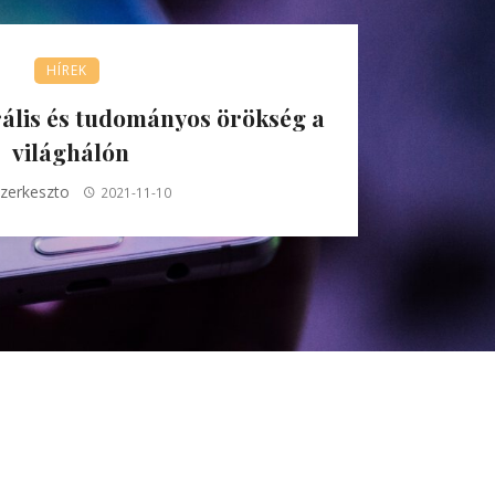
HÍREK
rális és tudományos örökség a
világhálón
zerkeszto
2021-11-10