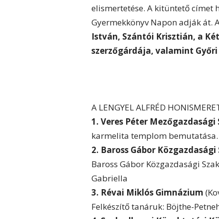
elismertetése. A kitüntető címet
Gyermekkönyv Napon adják át. 
István, Szántói Krisztián, a K
szerzőgárdája, valamint Győr
A LENGYEL ALFRÉD HONISMERE
1. Veres Péter Mezőgazdasági 
karmelita templom bemutatása. F
2. Baross Gábor Közgazdasági
Baross Gábor Közgazdasági Szakk
Gabriella
3. Révai Miklós Gimnázium
(Ko
Felkészítő tanáruk: Böjthe-Petne