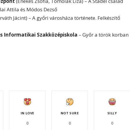
özpont
(Énekes Zsófia, Tomolák Liza) – A Stádel család
alai Attila és Módos Dezső
váth Jácint) – A győri városháza története. Felkészítő
s Informatikai Szakközépiskola
– Győr a török korban
IN LOVE
NOT SURE
SILLY
0
0
0