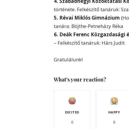
4. Szabadhegyi Közoktatási K
története. Felkészítő tanáruk: Sz
5. Révai Miklós Gimnázium
(Hor
tanára: Böjthe-Petneházy Réka
6. Deák Ferenc Közgazdasági é
– Felkészítő tanáruk: Hárs Judit
Gratulálunk!
What's your reaction?
EXCITED
HAPPY
0
0