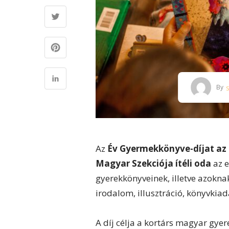
By
Az
Év Gyermekkönyve-díjat
az
Magyar Szekciója ítéli oda
az e
gyerekkönyveinek, illetve azokna
irodalom, illusztráció, könyvkiad
A díj célja a kortárs magyar gye