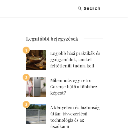
Search
Legutóbbi bejegyzések
Legjobb házi praktikák és
gyógymódok, amiket
feltétlenül tudnia kell
Miben más egy retro
Gorenje hűtő a többihez
képest?
A kényelem és biztonság
útján: távvezérlésű
technológia és az
úszókapu