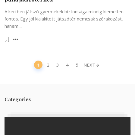
A kertben játszó gyermekek biztonsága mindig kiemelten
fontos. Egy jól kialakított játszótér nemcsak szórakozást,
hanem ...
Posts
1
2
3
4
5
NEXT
navigation
Categories