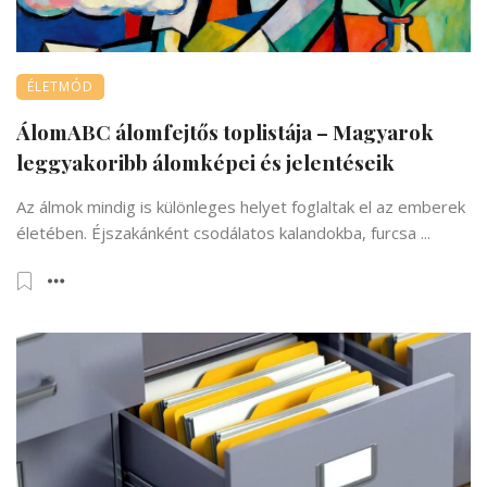
ÉLETMÓD
ÁlomABC álomfejtős toplistája – Magyarok
leggyakoribb álomképei és jelentéseik
Az álmok mindig is különleges helyet foglaltak el az emberek
életében. Éjszakánként csodálatos kalandokba, furcsa ...