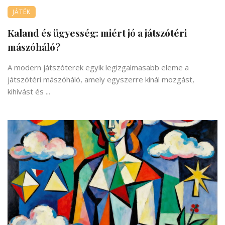
JÁTÉK
Kaland és ügyesség: miért jó a játszótéri
mászóháló?
A modern játszóterek egyik legizgalmasabb eleme a
játszótéri mászóháló, amely egyszerre kínál mozgást,
kihívást és ...