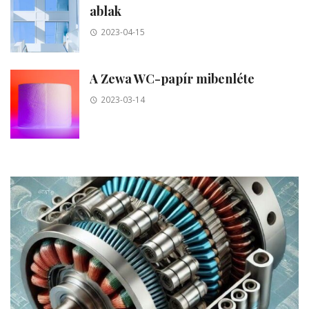
ablak
2023-04-15
A Zewa WC-papír mibenléte
2023-03-14