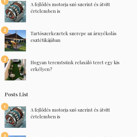
A fejlődés motorja szó szerint és átvitt
értelemben is
Tartószerkezetek szerepe az árnyékolás
esztétikájában
Hogyan teremtsünk relaxáló teret egy kis
erkélyen?
Posts List
A fejlődés motorja szó szerint és átvitt
értelemben is