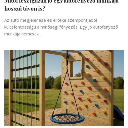
Mitől lesz igazán jó egy autófényező munkája
hosszú távon is?
Az autó megjelenése és értéke szempontjából
kulcsfontosságú a minőségi fényezés. Egy jó autófényező
munkája nemcsak ...