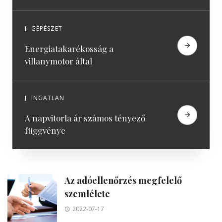
GÉPÉSZET
Energiatakarékosság a
villanymotor által
INGATLAN
A napvitorla ár számos tényező
függvénye
Az adóellenőrzés megfelelő
szemlélete
2022-07-17