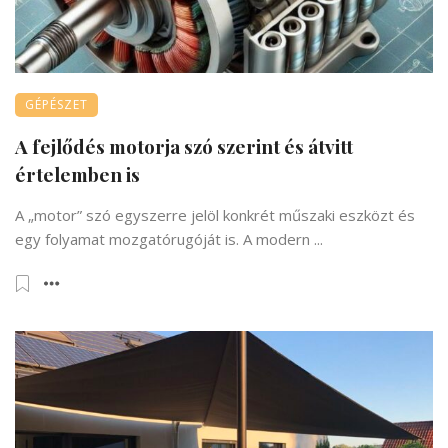
GÉPÉSZET
A fejlődés motorja szó szerint és átvitt
értelemben is
A „motor” szó egyszerre jelöl konkrét műszaki eszközt és
egy folyamat mozgatórugóját is. A modern ...