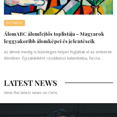
ÉLETMÓD
ÁlomABC álomfejtős toplistája – Magyarok
leggyakoribb álomképei és jelentéseik
Az álmok mindig is különleges helyet foglaltak el az emberek
életében. Éjszakánként csodálatos kalandokba, furcsa ...
LATEST NEWS
View the latest news on Ceris