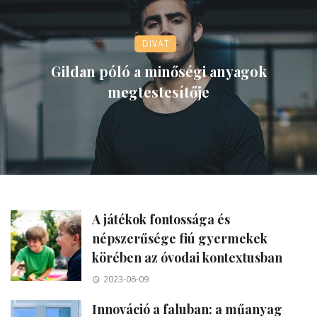
DIVAT
Gildan póló a minőségi anyagok
megtestesítője
A játékok fontossága és
népszerűsége fiú gyermekek
körében az óvodai kontextusban
2023-06-09
Innováció a faluban: a műanyag