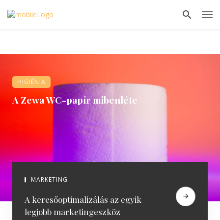
HIGIÉNIA
A Zewa WC-papír mibenléte
MARKETING
A keresőoptimalizálás az egyik
legjobb marketingeszköz