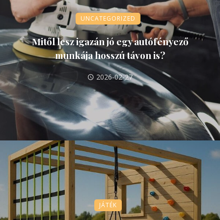
UNCATEGORIZED
Mitől lesz igazán jó egy autófényező
munkája hosszú távon is?
2026-02-27
JÁTÉK