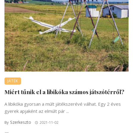
JÁTÉK
Miért tűnik el a libikóka számos játszótérről?
A libikóka gyorsan a múlt játékszerévé válhat. Egy 2 éves
gyerek apjaként az elmúlt pár ...
Szerkeszto
By
2021-11-02