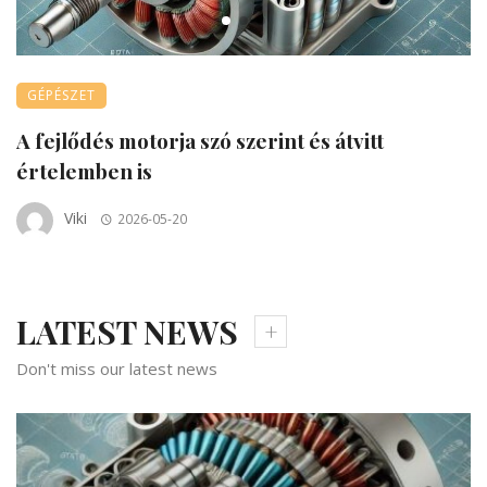
GÉPÉSZET
A fejlődés motorja szó szerint és átvitt
T
értelemben is
e
Viki
2026-05-20
LATEST NEWS
Don't miss our latest news