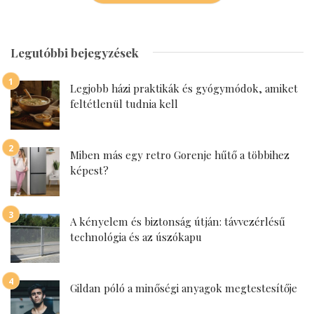
Legutóbbi bejegyzések
Legjobb házi praktikák és gyógymódok, amiket
feltétlenül tudnia kell
Miben más egy retro Gorenje hűtő a többihez
képest?
A kényelem és biztonság útján: távvezérlésű
technológia és az úszókapu
Gildan póló a minőségi anyagok megtestesítője