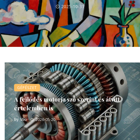
2025-10-31
GÉPÉSZET
A fejlődés motorja szó szerint és átvitt
értelemben is
Viki
By
2026-05-20