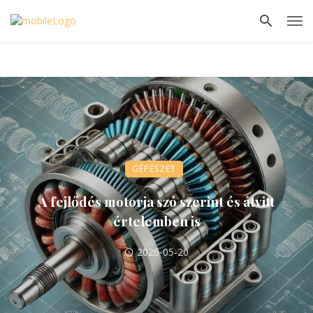
GÉPÉSZET
A fejlődés motorja szó szerint és átvitt
értelemben is
2026-05-20