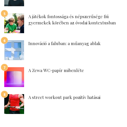
A játékok fontossága és népszerűsége fiú
gyermekek körében az óvodai kontextusban
Innováció a faluban: a műanyag ablak
A Zewa WC-papír mibenléte
A street workout park pozitív hatásai