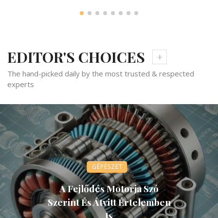
EDITOR'S CHOICES
The hand-picked daily by the most trusted & respected
experts
GÉPÉSZET
A Fejlődés Motorja Szó
Szerint És Átvitt Értelemben
Is