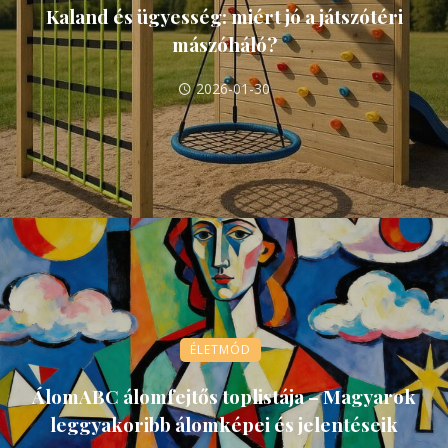
Kaland és ügyesség: miért jó a játszótéri
mászóháló?
2026-01-30
ÉLETMÓD
ÁlomABC álomfejtős toplistája – Magyarok
leggyakoribb álomképei és jelentéseik