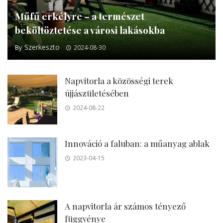
Műfű erkélyre – a természet
beköltöztetése a városi lakásokba
Szerkeszto
By
2024-08-30
Napvitorla a közösségi terek
újjászületésében
2024-08-22
Innováció a faluban: a műanyag ablak
2023-04-15
A napvitorla ár számos tényező
függvénye