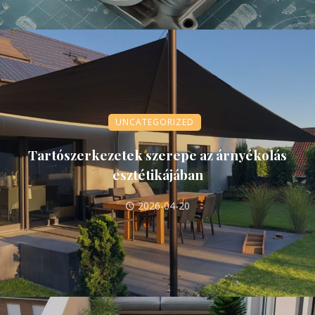
UNCATEGORIZED
Tartószerkezetek szerepe az árnyékolás
esztétikájában
2026-04-20