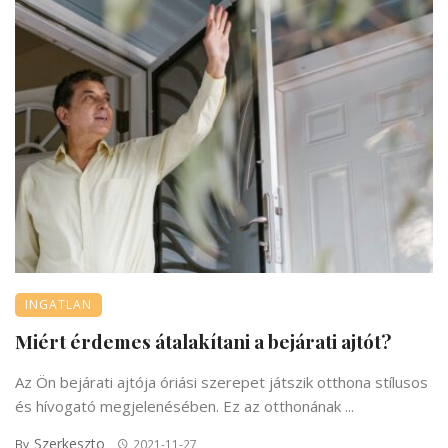
INGATLAN
Miért érdemes átalakítani a bejárati ajtót?
Az Ön bejárati ajtója óriási szerepet játszik otthona stílusos
és hívogató megjelenésében. Ez az otthonának ...
Szerkeszto
By
2021-11-27